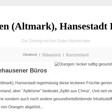
en (Altmark), Hansestadt 
Die Zeitung mit Nur Guten Nachrichten
Obstkorb |
Mittagstisch
|
Branchenbuch
eehausener Büros
tmark), Hansestadt regelmässig diese leckeren Früchte genies
mand, aber "Apfelsine" bedeutet „Apfel aus China“. Und seit vie
ine sondern auch noch andere gesundheitsfördernde Inhaltsstof
von Orangen abgelöst...