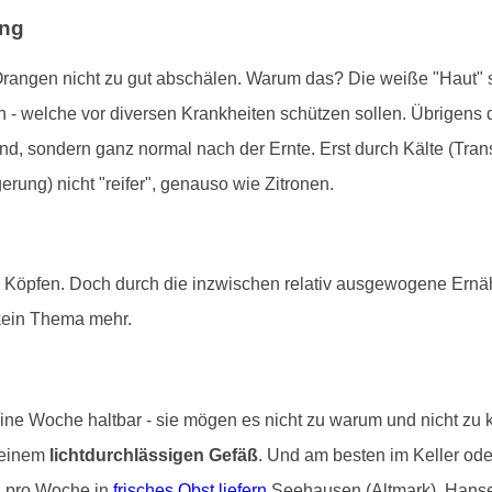
ung
rangen nicht zu gut abschälen. Warum das? Die weiße "Haut" s
 - welche vor diversen Krankheiten schützen sollen. Übrigens
sind, sondern ganz normal nach der Ernte. Erst durch Kälte (Trans
ung) nicht "reifer", genauso wie Zitronen.
n Köpfen. Doch durch die inzwischen relativ ausgewogene Ernä
kein Thema mehr.
ine Woche haltbar - sie mögen es nicht zu warum und nicht zu 
 einem
lichtdurchlässigen Gefäß
. Und am besten im Keller od
al pro Woche in
frisches Obst liefern
Seehausen (Altmark), Hanses